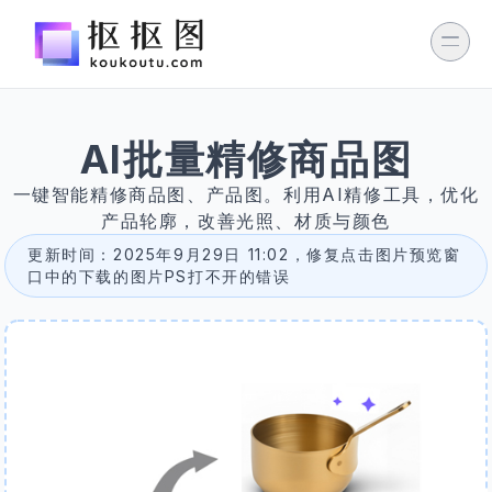
AI批量精修商品图
一键智能精修商品图、产品图。利用AI精修工具，优化
关于我们
联系我们
抠抠图创意
隐私协议
服务与
产品轮廓，改善光照、材质与颜色
条款
更新时间：2025年9月29日 11:02，修复点击图片预览窗
友情链接：
AI工具集
菜鸟图标
字体搬运工
AI
口中的下载的图片PS打不开的错误
神器大全
OpenI AI时代
AI工具箱
AI工具
位图
转矢量图
抠抠图
- 在线免费抠图工具.
粤ICP备2023148170号
网信算备441901316237301250015号