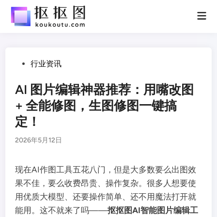
Skip
Mai
to
Men
content
Posted
行业资讯
in
AI 图片编辑神器推荐：用嘴改图
+ 全能修图，生图修图一键搞
定！
2026年5月12日
现在AI作图工具五花八门，但是大多数要么出图效
果不佳，要么收费昂贵、操作复杂。很多人想要使
用优质大模型、还要操作简单、还不用魔法打开就
能用。这不就来了吗——
抠抠图AI智能图片编辑工