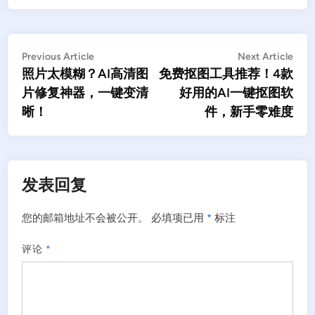
文
Previous
Nex
Previous Article
Next Article
article:
artic
照片太模糊？AI高清图
免费抠图工具推荐！4款
章
片修复神器，一键变清
好用的AI一键抠图软
导
晰！
件，新手零难度
航
发表回复
您的邮箱地址不会被公开。
必填项已用
*
标注
评论
*